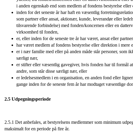
i anden egenskab end som medlem af fondens bestyrelse eller 
inden for det seneste år har haft en væsentlig forretningsrelation
som partner eller ansat, aktionær, kunde, leverandør eller led
tilsvarende forbindelse) med fonden/koncernen eller en datterv
virksomhed til fonden,
er, eller inden for de seneste tre år har været, ansat eller partne
har været medlem af fondens bestyrelse eller direktion i mere e
er i nær familie med eller på anden måde står personer, som i
særligt nær,
er stifter eller væsentlig gavegiver, hvis fonden har til formål at 
andre, som står disse særligt nær, eller
er ledelsesmedlem i en organisation, en anden fond eller ligne
gange inden for de seneste fem år har modtaget væsentlige don
2.5 Udpegningsperiode
2.5.1 Det anbefales, at bestyrelsens medlemmer som minimum udpeges
maksimalt for en periode på fire år.