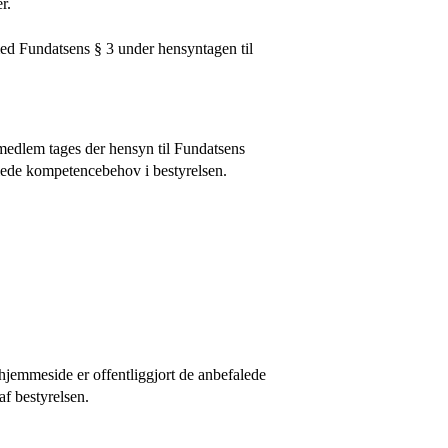
r.
med Fundatsens § 3 under hensyntagen til
t medlem tages der hensyn til Fundatsens
lede kompetencebehov i bestyrelsen.
hjemmeside er offentliggjort de anbefalede
f bestyrelsen.