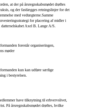
sorden, at der på årsregnskabsmødet drøftes
ksis, og der fastlægges retningslinjer for det
stemmelse med vedtægterne.Samme
esteringsstrategi for placering af midler i
il datterselskabet Axel B. Lange A/S.
t formanden forestår organiseringen,
sens møder
at formanden kun kan udføre særlige
ing i bestyrelsen.
medlemmer have tilknytning til erhvervslivet,
st. På årsregnskabsmødet drøftes, hvilke