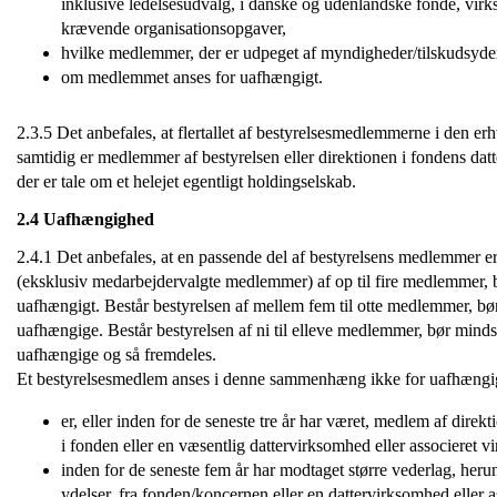
inklusive ledelsesudvalg, i danske og udenlandske fonde, virks
krævende organisationsopgaver,
hvilke medlemmer, der er udpeget af myndigheder/tilskudsyde
om medlemmet anses for uafhængigt.
2.3.5 Det anbefales, at flertallet af bestyrelsesmedlemmerne i den e
samtidig er medlemmer af bestyrelsen eller direktionen i fondens da
der er tale om et helejet egentligt holdingselskab.
2.4 Uafhængighed
2.4.1 Det anbefales, at en passende del af bestyrelsens medlemmer e
(eksklusiv medarbejdervalgte medlemmer) af op til fire medlemmer,
uafhængigt. Består bestyrelsen af mellem fem til otte medlemmer, 
uafhængige. Består bestyrelsen af ni til elleve medlemmer, bør min
uafhængige og så fremdeles.
Et bestyrelsesmedlem anses i denne sammenhæng ikke for uafhængi
er, eller inden for de seneste tre år har været, medlem af direk
i fonden eller en væsentlig dattervirksomhed eller associeret v
inden for de seneste fem år har modtaget større vederlag, heru
ydelser, fra fonden/koncernen eller en dattervirksomhed eller 