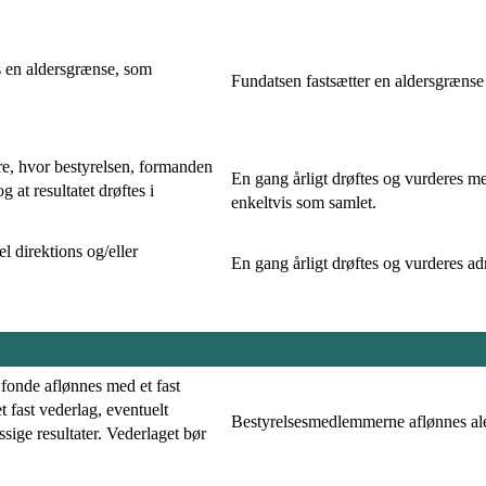
s en aldersgrænse, som
Fundatsen fastsætter en aldersgrænse
re, hvor bestyrelsen, formanden
En gang årligt drøftes og vurderes m
 at resultatet drøftes i
enkeltvis som samlet.
l direktions og/eller
En gang årligt drøftes og vurderes ad
.
 fonde aflønnes med et fast
 fast vederlag, eventuelt
Bestyrelsesmedlemmerne aflønnes alen
ge resultater. Vederlaget bør