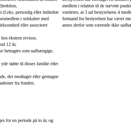
direktion,
medlem i relation til de nævnte punk
 (f.eks. personlig eller indirekte
vurderes, at 3 ud bestyrelsens 4 me
elsesmedlem i selskaber med
formand for bestyrelsen har været me
irksomhed eller associeret
anses derfor som værende ikke uafhæn
r hos ekstern revisor,
nd 12 år,
kke betragtes som uafhængige,
yde støtte til disses familie eller
nde, der modtager eller gentagne
ationer fra fonden.
 for en periode på to år, og