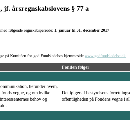
, jf. årsregnskabslovens § 77 a
t med følgende regnskabsperiode:
1. januar til 31. december 2017
elige på Komitéen for god Fondsledelses hjemmeside
www.godfondsledelse.dk
.
Fonden følger
rn kommunikation, herunder hvem,
de fonds vegne, og om hvilke
Det følger af bestyrelsens forretnings
interessenternes behov og
offentligheden på Fondens vegne i all
old.