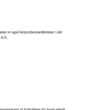
mmer er også bestyrelsesmedlemmer i det
 A/S.
 gennemgang af forholdene for hvert enkelt