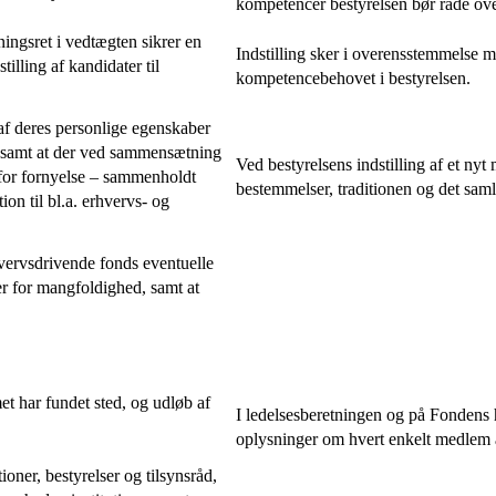
kompetencer bestyrelsen bør råde ove
ningsret i vedtægten sikrer en
Indstilling sker i overensstemmelse 
illing af kandidater til
kompetencebehovet i bestyrelsen.
f deres personlige egenskaber
, samt at der ved sammensætning
Ved bestyrelsens indstilling af et ny
 for fornyelse – sammenholdt
bestemmelser, traditionen og det sam
ion til bl.a. erhvervs- og
rhvervsdrivende fonds eventuelle
r for mangfoldighed, samt at
t har fundet sted, og udløb af
I ledelsesberetningen og på Fondens 
oplysninger om hvert enkelt medlem a
oner, bestyrelser og tilsynsråd,