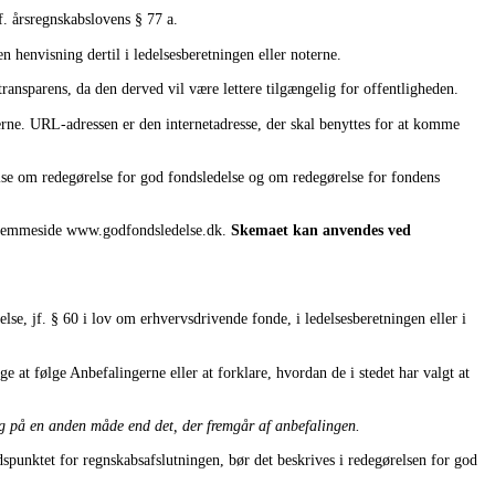
. årsregnskabslovens § 77 a.
n henvisning dertil i ledelsesberetningen eller noterne.
ransparens, da den derved vil være lettere tilgængelig for offentligheden.
terne. URL-adressen er den internetadresse, der skal benyttes for at komme
lse om redegørelse for god fondsledelse og om redegørelse for fondens
 hjemmeside www.godfondsledelse.dk.
Skemaet kan anvendes ved
se, jf. § 60 i lov om erhvervsdrivende fonde, i ledelsesberetningen eller i
e at følge Anbefalingerne eller at forklare, hvordan de i stedet har valgt at
 sig på en anden måde end det, der fremgår af anbefalingen.
dspunktet for regnskabsafslutningen, bør det beskrives i redegørelsen for god