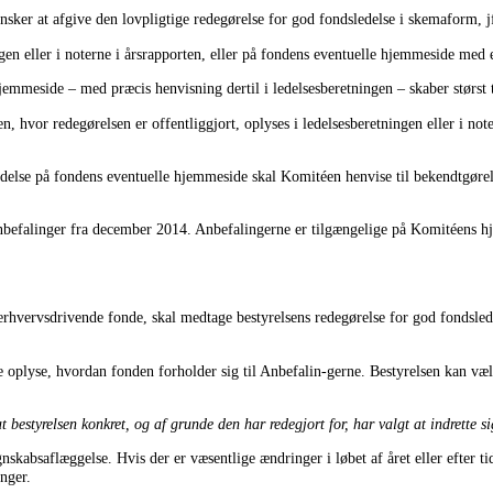
ker at afgive den lovpligtige redegørelse for god fondsledelse i skemaform, jf
gen eller i noterne i årsrapporten, eller på fondens eventuelle hjemmeside med e
emmeside – med præcis henvisning dertil i ledelsesberetningen – skaber størst t
 hvor redegørelsen er offentliggjort, oplyses i ledelsesberetningen eller i no
delse på fondens eventuelle hjemmeside skal Komitéen henvise til bekendtgøre
befalinger fra december 2014. Anbefalingerne er tilgængelige på Komitéens
erhvervsdrivende fonde, skal medtage bestyrelsens redegørelse for god fondsledel
e oplyse, hvordan fonden forholder sig til Anbefalin-gerne. Bestyrelsen kan vælg
at bestyrelsen konkret, og af grunde den har redegjort for, har valgt at indrette
skabsaflæggelse. Hvis der er væsentlige ændringer i løbet af året eller efter ti
inger.