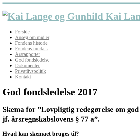
Forside
Ansøg om midler
Fondens historie
Fondens fundats
Årsrapporter
God fondsledelse
Dokumenter
Privatlivspolitik
Kontakt
God fondsledelse 2017
Skema for ”Lovpligtig redegørelse om god 
jf. årsregnskabslovens § 77 a”.
Hvad kan skemaet bruges til?