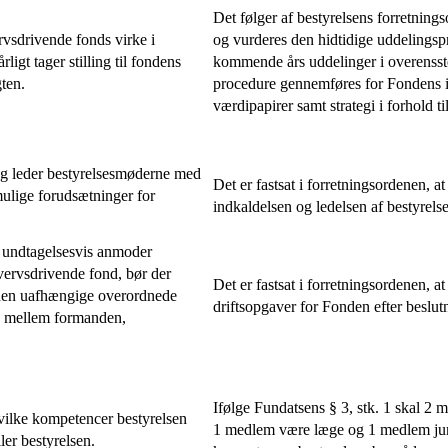
Det følger af bestyrelsens forretning
rvsdrivende fonds virke i
og vurderes den hidtidige uddelingspra
gt tager stilling til fondens
kommende års uddelinger i overens
ten.
procedure gennemføres for Fondens inv
værdipapirer samt strategi i forhold t
 og leder bestyrelsesmøderne med
Det er fastsat i forretningsordenen, a
 mulige forudsætninger for
indkaldelsen og ledelsen af bestyrel
– undtagelsesvis anmoder
vervsdrivende fond, bør der
Det er fastsat i forretningsordenen, 
er den uafhængige overordnede
driftsopgaver for Fonden efter beslutn
ng mellem formanden,
Ifølge Fundatsens § 3, stk. 1 skal 2 
hvilke kompetencer bestyrelsen
1 medlem være læge og 1 medlem juri
ler bestyrelsen.