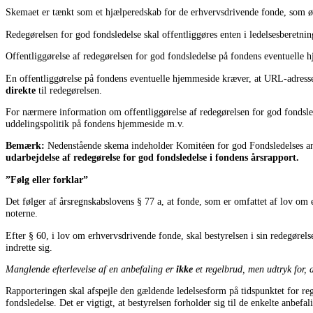
Skemaet er tænkt som et hjælperedskab for de erhvervsdrivende fonde, som øns
Redegørelsen for god fondsledelse skal offentliggøres enten i ledelsesberetnin
Offentliggørelse af redegørelsen for god fondsledelse på fondens eventuelle hj
En offentliggørelse på fondens eventuelle hjemmeside kræver, at URL-adressen,
direkte
til redegørelsen.
For nærmere information om offentliggørelse af redegørelsen for god fondsle
uddelingspolitik på fondens hjemmeside m.v.
Bemærk:
Nedenstående skema indeholder Komitéen for god Fondsledelses an
udarbejdelse af redegørelse for god fondsledelse i fondens årsrapport.
”Følg eller forklar”
Det følger af årsregnskabslovens § 77 a, at fonde, som er omfattet af lov om 
noterne.
Efter § 60, i lov om erhvervsdrivende fonde, skal bestyrelsen i sin redegørels
indrette sig.
Manglende efterlevelse af en anbefaling er
ikke
et regelbrud, men udtryk for, 
Rapporteringen skal afspejle den gældende ledelsesform på tidspunktet for regn
fondsledelse. Det er vigtigt, at bestyrelsen forholder sig til de enkelte anbefal