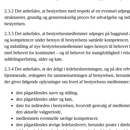
2.3.2 Det anbefales, at bestyrelsen med respekt af en eventuel udpeg
struktureret, grundig og gennemskuelig proces for udvælgelse og indst
bestyrelsen.
2.3.3 Det anbefales, at bestyrelsesmedlemmer udpeges på baggrund a
og kompetencer under hensyn til bestyrelsens samlede kompetencer
og indstilling af nye bestyrelsesmedlemmer tages hensyn til behovet
med behovet for kontinuitet – og til behovet for mangfoldighed i relat
uddelingserfaring, alder og køn.
2.3.4 Det anbefales, at der årligt i ledelsesberetningen, og på den e
hjemmeside, redegøres for sammensætningen af bestyrelsen, herunde
der gives følgende oplysninger om hvert af bestyrelsens medlemmer:
den pågældendes navn og stilling,
den pågældendes alder og køn,
dato for indtræden i bestyrelsen, hvorvidt genvalg af medlemme
den aktuelle valgperiode,
medlemmets eventuelle særlige kompetencer,
den pågældendes øvrige ledelseshverv, herunder poster i direkti